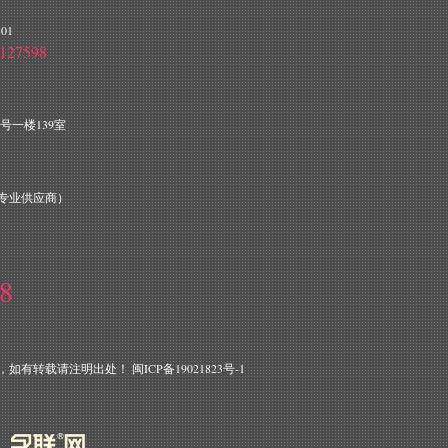
01
127598
号一楼139室
专业供应商）
68
，如有转载请注明出处！
闽ICP备19021823号-1