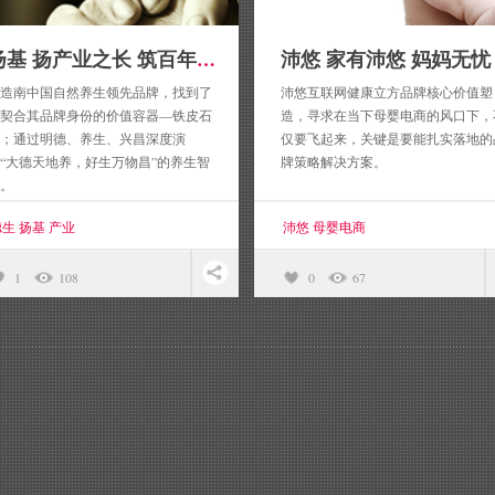
沛悠 家有沛悠 妈妈无忧
扬基 扬产业之长 筑百年之基
造南中国自然养生领先品牌，找到了
沛悠互联网健康立方品牌核心价值塑
契合其品牌身份的价值容器—铁皮石
造，寻求在当下母婴电商的风口下，
；通过明德、养生、兴昌深度演
仅要飞起来，关键是要能扎实落地的
“大德天地养，好生万物昌”的养生智
牌策略解决方案。
。
生 扬基 产业
沛悠 母婴电商
1
108
0
67