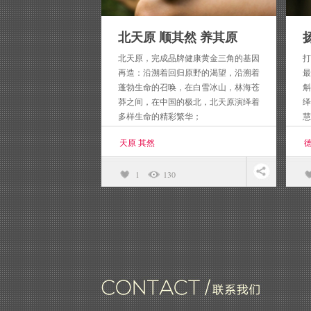
北天原 顺其然 养其原
北天原，完成品牌健康黄金三角的基因
打
再造：沿溯着回归原野的渴望，沿溯着
最
蓬勃生命的召唤，在白雪冰山，林海苍
斛
莽之间，在中国的极北，北天原演绎着
绎
多样生命的精彩繁华；
慧
天原 其然
德
1
130